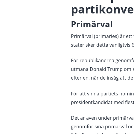
partikonve
Primärval
Primärval (primaries) är ett
stater sker detta vanligtvis 
För republikanerna genomför
utmana Donald Trump om att
efter en, när de insåg att 
För att vinna partiets nomi
presidentkandidat med flest
Det är även under primärva
genomför sina primärval och 