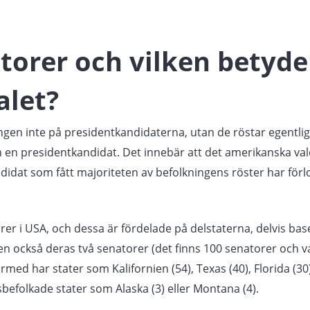
torer och vilken betydel
alet?
ngen inte på presidentkandidaterna, utan de röstar egentlig
 en presidentkandidat. Det innebär att det amerikanska valet
ndidat som fått majoriteten av befolkningens röster har förl
torer i USA, och dessa är fördelade på delstaterna, delvis ba
också deras två senatorer (det finns 100 senatorer och varje
ärmed har stater som Kalifornien (54), Texas (40), Florida (30
befolkade stater som Alaska (3) eller Montana (4).