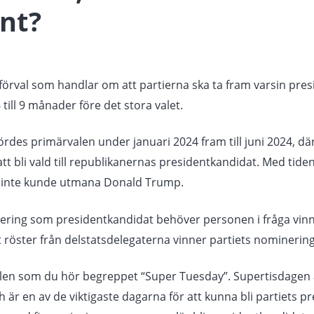
nt?
 förval som handlar om att partierna ska ta fram varsin presi
6 till 9 månader före det stora valet.
des primärvalen under januari 2024 fram till juni 2024, där
 bli vald till republikanernas presidentkandidat. Med tid
de inte kunde utmana Donald Trump.
nering som presidentkandidat behöver personen i fråga vin
 röster från delstatsdelegaterna vinner partiets nominering
len som du hör begreppet “Super Tuesday”. Supertisdagen ä
är en av de viktigaste dagarna för att kunna bli partiets p