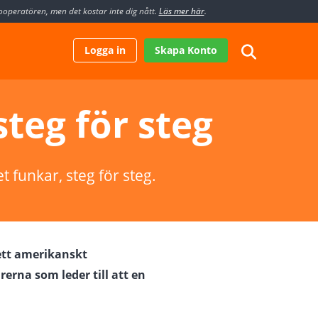
nooperatören, men det kostar inte dig nått.
Läs mer här
.
Logga in
Skapa Konto
steg för steg
 funkar, steg för steg.
 ett amerikanskt
erna som leder till att en