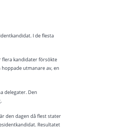
dentkandidat. I de flesta
 flera kandidater försökte
en hoppade utmanare av, en
na delegater. Den
.
r den dagen då flest stater
residentkandidat. Resultatet