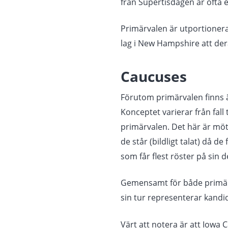
från Supertisdagen är ofta 
Primärvalen är utportionera
lag i New Hampshire att dera
Caucuses
Förutom primärvalen finns ä
Konceptet varierar från fall 
primärvalen. Det här är mö
de står (bildligt talat) då 
som får flest röster på sin d
Gemensamt för både primärv
sin tur representerar kandi
Värt att notera är att Iowa