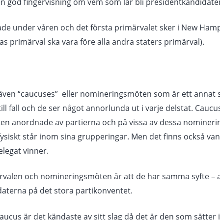
en god fingervisning om vem som lär bli presidentkandidate
de under våren och det första primärvalet sker i New Hamps
s primärval ska vara före alla andra staters primärval).
ven “caucuses” eller nomineringsmöten som är ett annat sät
till fall och de ser något annorlunda ut i varje delstat. Cau
ten anordnade av partierna och på vissa av dessa nominerin
de fysiskt står inom sina grupperingar. Men det finns också va
elegat vinner.
alen och nomineringsmöten är att de har samma syfte – att
daterna på det stora partikonventet.
 Caucus är det kändaste av sitt slag då det är den som sätte