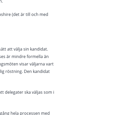
n.
hire (det är till och med
t att välja sin kandidat.
cuses är mindre formella än
gsmöten visar väljarna vart
nlig röstning. Den kandidat
 delegater ska väljas som i
r igång hela processen med