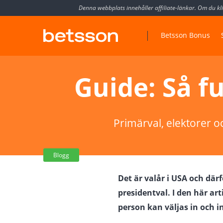
Denna webbplats innehåller affiliate-länkar. Om du klic
Betsson Bonus
Guide: Så fu
Primärval, elektorer o
Blogg
Det är valår i USA och dä
presidentval. I den här ar
person kan väljas in och i