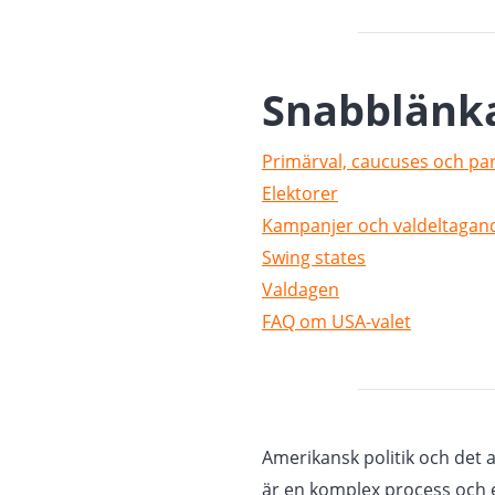
Snabblänk
Primärval, caucuses och pa
Elektorer
Kampanjer och valdeltagan
Swing states
Valdagen
FAQ om USA-valet
Amerikansk politik och det 
är en komplex process och en