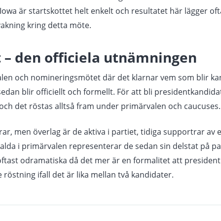
 Iowa är startskottet helt enkelt och resultatet här lägger of
akning kring detta möte.
 – den officiela utnämningen
alen och nomineringsmötet där det klarnar vem som blir ka
an blir officiellt och formellt. För att bli presidentkandida
och det röstas alltså fram under primärvalen och caucuses.
rar, men överlag är de aktiva i partiet, tidiga supportrar av 
valda i primärvalen representerar de sedan sin delstat på pa
ast odramatiska då det mer är en formalitet att presidentka
östning ifall det är lika mellan två kandidater.