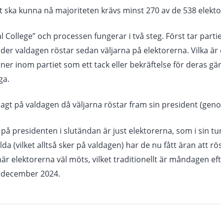
t ska kunna nå majoriteten krävs minst 270 av de 538 elekto
al College” och processen fungerar i två steg. Först tar part
der valdagen röstar sedan väljarna på elektorerna. Vilka är 
ner inom partiet som ett tack eller bekräftelse för deras gär
ga.
agt på valdagen då väljarna röstar fram sin president (genom
å presidenten i slutändan är just elektorerna, som i sin tur h
alda (vilket alltså sker på valdagen) har de nu fått äran att 
när elektorerna väl möts, vilket traditionellt är måndagen e
7 december 2024.