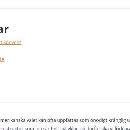
ar
rtikonvent
de
amerikanska valet kan ofta uppfattas som onödigt krånglig ur
 struktur som inte är helt självklar, så därför ska vi förklar