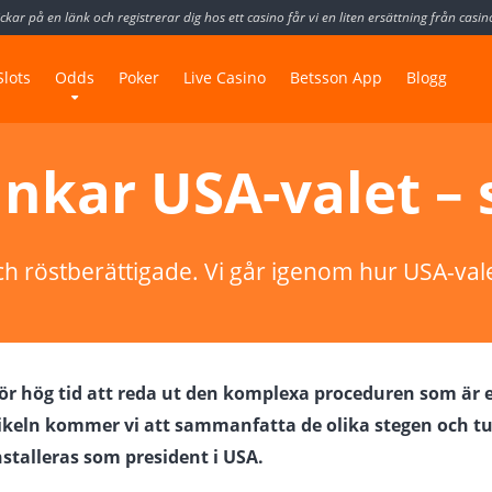
kar på en länk och registrerar dig hos ett casino får vi en liten ersättning från casi
Slots
Odds
Poker
Live Casino
Betsson App
Blogg
nkar USA-valet – 
ch röstberättigade. Vi går igenom hur USA-valet
rför hög tid att reda ut den komplexa proceduren som är
tikeln kommer vi att sammanfatta de olika stegen och tur
nstalleras som president i USA.