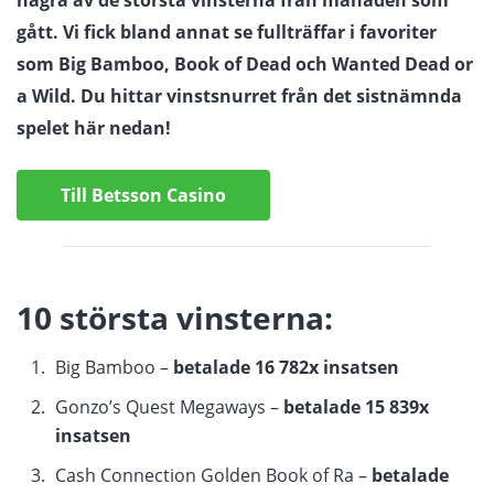
några av de största vinsterna från månaden som
gått. Vi fick bland annat se fullträffar i favoriter
som Big Bamboo, Book of Dead och Wanted Dead or
a Wild. Du hittar vinstsnurret från det sistnämnda
spelet här nedan!
Till Betsson Casino
10 största vinsterna:
Big Bamboo –
betalade 16 782x insatsen
Gonzo’s Quest Megaways –
betalade 15 839x
insatsen
Cash Connection Golden Book of Ra –
betalade