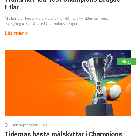
titlar
Allt handlar inte alltid om spelarna. Här listar vi tidernas mest
framgångsrika tränare i Champions League.
Läs mer »
Blogg
14th september 2023
Tidernas bästa målskyttar i Champions