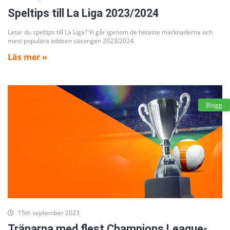
Speltips till La Liga 2023/2024
Letar du speltips till La Liga? Vi går igenom de hetaste marknaderna och
mest populära oddsen säsongen 2023/2024.
Läs mer »
Blogg
15th september 2023
Tränarna med flest Champions League-