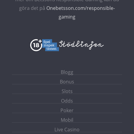
göra det på
Onebetsson.com/responsible-
gaming
Blogg
Bonus
Slots
Odds
Poker
Mobil
Live Casino