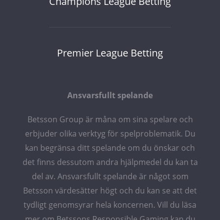
Champions League Betting
Premier League Betting
Ansvarsfullt spelande
Betsson Group är måna om sina spelare och
erbjuder olika verktyg för spelproblematik. Du
kan begränsa ditt spelande om du önskar och
det finns dessutom andra hjälpmedel du kan ta
del av. Ansvarsfullt spelande är något som
Betsson värdesätter högt och du kan se att det
tydligt genomsyrar hela koncernen. Vill du läsa
mer om Betssons Responsible Gaming kan du