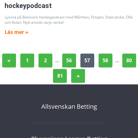
hockeypodcast
Lyssna på Betssons hockeypodcast med Mårthen, Fimpen, Stats-Jocke, Olle
och Kolan. Nytt avsnitt varje vecka!
Läs mer »
«
1
2
…
56
57
58
…
80
81
»
Allsvenskan Betting