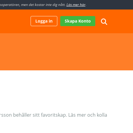
nooperatören, men det kostar inte dig nått.
Läs mer här
.
Logga in
Skapa Konto
on behåller sitt favoritskap. Läs mer och kolla