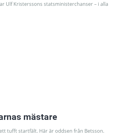
 Ulf Kristerssons statsministerchanser – i alla
starnas mästare
t tufft startfält. Här är oddsen från Betsson.