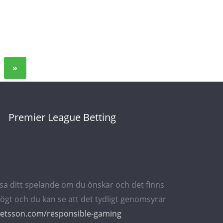
»
Premier League Betting
sa ditt spelande om du önskar och det finns
ögt och du kan se att det tydligt genomsyrar
etsson.com/responsible-gaming