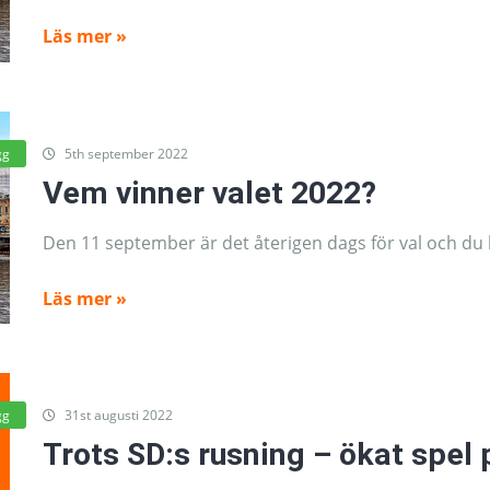
Läs mer »
gg
5th september 2022
Vem vinner valet 2022?
Den 11 september är det återigen dags för val och du ha
Läs mer »
gg
31st augusti 2022
Trots SD:s rusning – ökat spel 