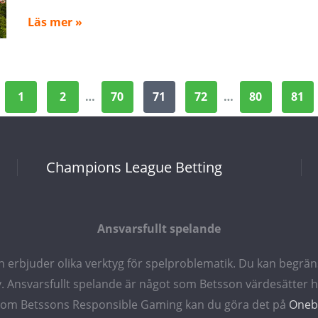
Läs mer »
1
2
…
70
71
72
…
80
81
Champions League Betting
Ansvarsfullt spelande
erbjuder olika verktyg för spelproblematik. Du kan begrän
 Ansvarsfullt spelande är något som Betsson värdesätter h
er om Betssons Responsible Gaming kan du göra det på
Oneb