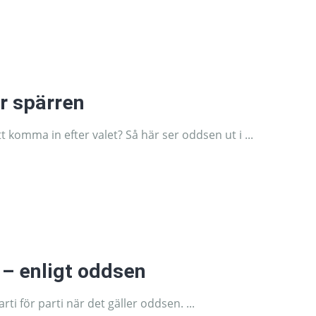
er spärren
komma in efter valet? Så här ser oddsen ut i ...
 – enligt oddsen
rti för parti när det gäller oddsen. ...