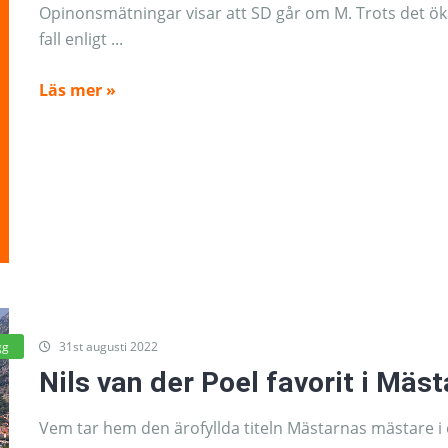
Opinonsmätningar visar att SD går om M. Trots det ökar
fall enligt ...
Läs mer »
gg
31st augusti 2022
Nils van der Poel favorit i Mä
Vem tar hem den ärofyllda titeln Mästarnas mästare i et