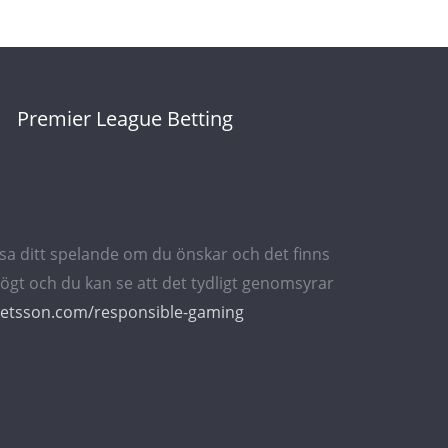
Premier League Betting
sa ditt spelande om du önskar och det finns
ögt och du kan se att det tydligt genomsyrar
etsson.com/responsible-gaming