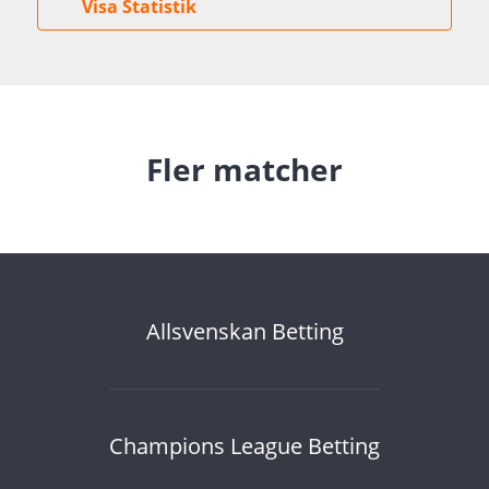
Visa Statistik
Fler matcher
Allsvenskan Betting
Champions League Betting