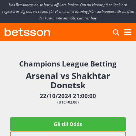
Hos Betssoncasino.se har vi affiliate-länkar. Om du klickar på en länk och
registrerar dig hos ett casino får vi en liten ersättning från casinooperatören, men
det kostar inte dig nått.
Läs mer här
.
Champions League Betting
Arsenal vs Shakhtar
Donetsk
22/10/2024 21:00:00
(UTC+02:00)
Gå till Odds