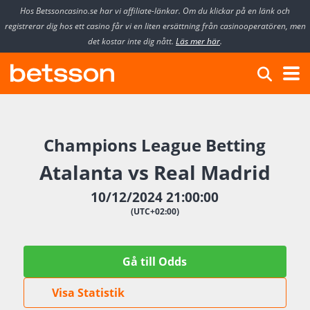
Hos Betssoncasino.se har vi affiliate-länkar. Om du klickar på en länk och
registrerar dig hos ett casino får vi en liten ersättning från casinooperatören, men
det kostar inte dig nått.
Läs mer här
.
Champions League Betting
Atalanta vs Real Madrid
10/12/2024 21:00:00
(UTC+02:00)
Gå till Odds
Visa Statistik