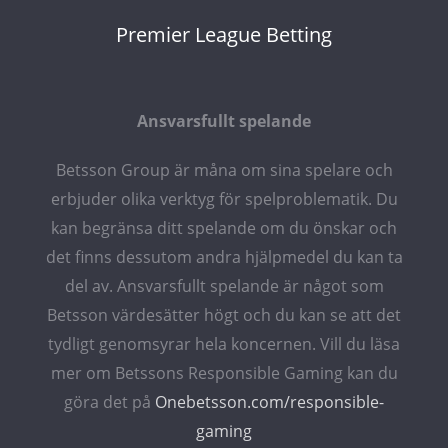
Premier League Betting
Ansvarsfullt spelande
Betsson Group är måna om sina spelare och
erbjuder olika verktyg för spelproblematik. Du
kan begränsa ditt spelande om du önskar och
det finns dessutom andra hjälpmedel du kan ta
del av. Ansvarsfullt spelande är något som
Betsson värdesätter högt och du kan se att det
tydligt genomsyrar hela koncernen. Vill du läsa
mer om Betssons Responsible Gaming kan du
göra det på
Onebetsson.com/responsible-
gaming