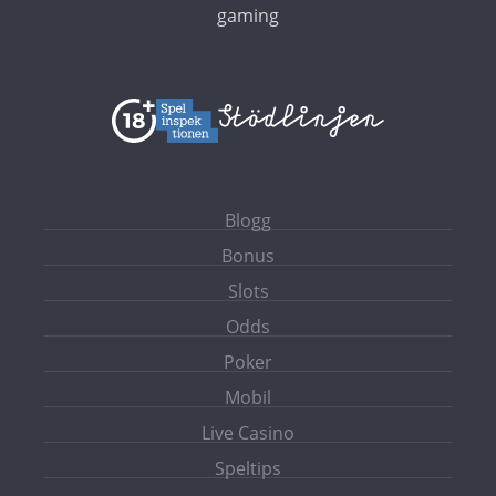
gaming
Blogg
Bonus
Slots
Odds
Poker
Mobil
Live Casino
Speltips