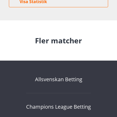
Visa Statistik
Fler matcher
Allsvenskan Betting
Champions League Betting