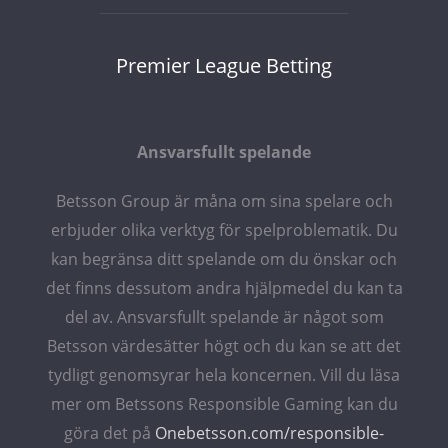
Premier League Betting
Ansvarsfullt spelande
Betsson Group är måna om sina spelare och
erbjuder olika verktyg för spelproblematik. Du
kan begränsa ditt spelande om du önskar och
det finns dessutom andra hjälpmedel du kan ta
del av. Ansvarsfullt spelande är något som
Betsson värdesätter högt och du kan se att det
tydligt genomsyrar hela koncernen. Vill du läsa
mer om Betssons Responsible Gaming kan du
göra det på
Onebetsson.com/responsible-