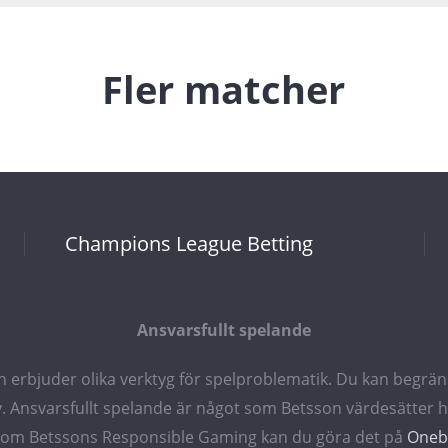
Fler matcher
Champions League Betting
Ansvarsfullt spelande
erbjuder olika verktyg för spelproblematik. Du kan begrän
 Ansvarsfullt spelande är något som Betsson värdesätter h
er om Betssons Responsible Gaming kan du göra det på
Oneb