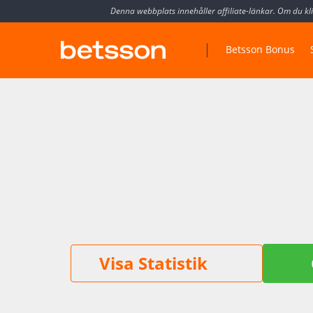
Denna webbplats innehåller affiliate-länkar. Om du klic
Betsson Bonus
Visa Statistik