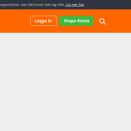
nooperatören, men det kostar inte dig nått.
Läs mer här
.
Logga in
Skapa Konto