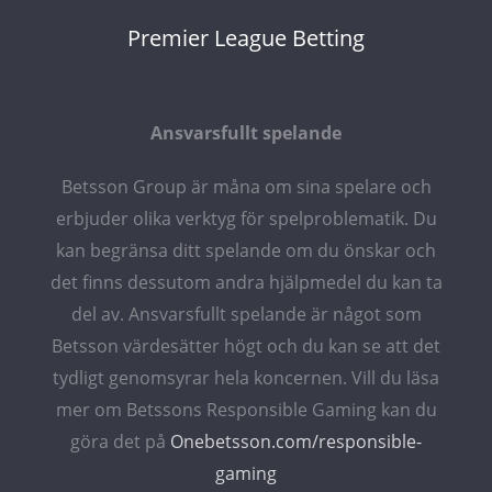
Premier League Betting
Ansvarsfullt spelande
Betsson Group är måna om sina spelare och
erbjuder olika verktyg för spelproblematik. Du
kan begränsa ditt spelande om du önskar och
det finns dessutom andra hjälpmedel du kan ta
del av. Ansvarsfullt spelande är något som
Betsson värdesätter högt och du kan se att det
tydligt genomsyrar hela koncernen. Vill du läsa
mer om Betssons Responsible Gaming kan du
göra det på
Onebetsson.com/responsible-
gaming