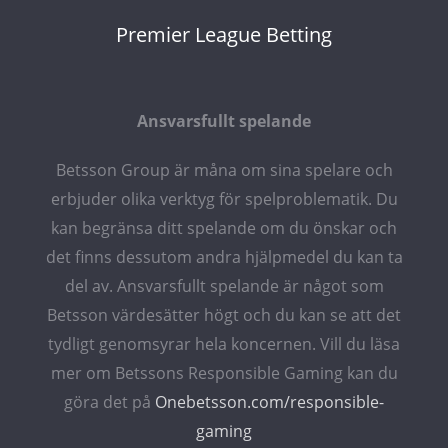
Premier League Betting
Ansvarsfullt spelande
Betsson Group är måna om sina spelare och
erbjuder olika verktyg för spelproblematik. Du
kan begränsa ditt spelande om du önskar och
det finns dessutom andra hjälpmedel du kan ta
del av. Ansvarsfullt spelande är något som
Betsson värdesätter högt och du kan se att det
tydligt genomsyrar hela koncernen. Vill du läsa
mer om Betssons Responsible Gaming kan du
göra det på
Onebetsson.com/responsible-
gaming