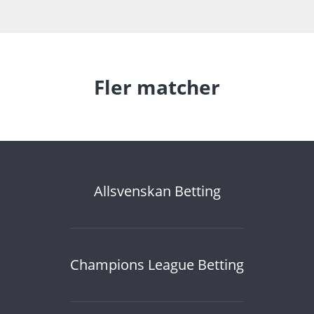
Fler matcher
Allsvenskan Betting
Champions League Betting