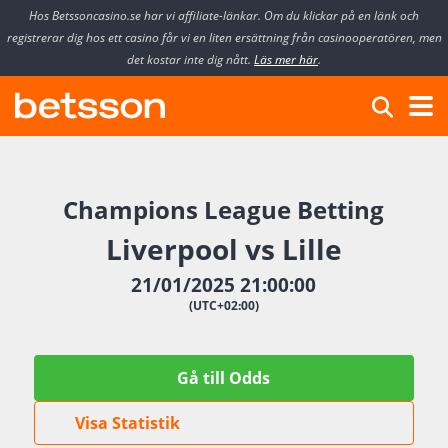
Hos Betssoncasino.se har vi affiliate-länkar. Om du klickar på en länk och
registrerar dig hos ett casino får vi en liten ersättning från casinooperatören, men
det kostar inte dig nått.
Läs mer här
.
Champions League Betting
Liverpool vs Lille
21/01/2025 21:00:00
(UTC+02:00)
Gå till Odds
Visa Statistik