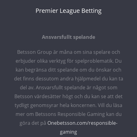
Premier League Betting
Ansvarsfullt spelande
Betsson Group är måna om sina spelare och
erbjuder olika verktyg för spelproblematik. Du
kan begränsa ditt spelande om du önskar och
det finns dessutom andra hjälpmedel du kan ta
del av. Ansvarsfullt spelande är något som
Betsson värdesätter högt och du kan se att det
tydligt genomsyrar hela koncernen. Vill du läsa
mer om Betssons Responsible Gaming kan du
göra det på
Onebetsson.com/responsible-
gaming