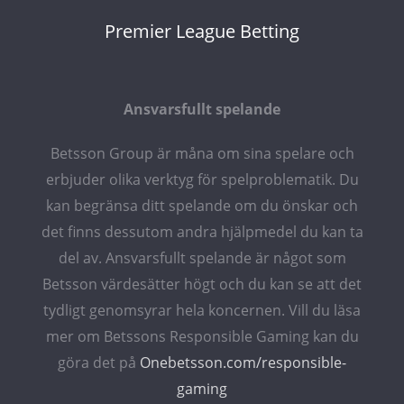
Premier League Betting
Ansvarsfullt spelande
Betsson Group är måna om sina spelare och
erbjuder olika verktyg för spelproblematik. Du
kan begränsa ditt spelande om du önskar och
det finns dessutom andra hjälpmedel du kan ta
del av. Ansvarsfullt spelande är något som
Betsson värdesätter högt och du kan se att det
tydligt genomsyrar hela koncernen. Vill du läsa
mer om Betssons Responsible Gaming kan du
göra det på
Onebetsson.com/responsible-
gaming