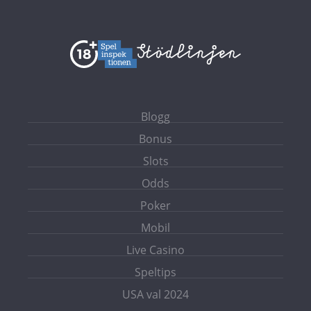
Blogg
Bonus
Slots
Odds
Poker
Mobil
Live Casino
Speltips
USA val 2024