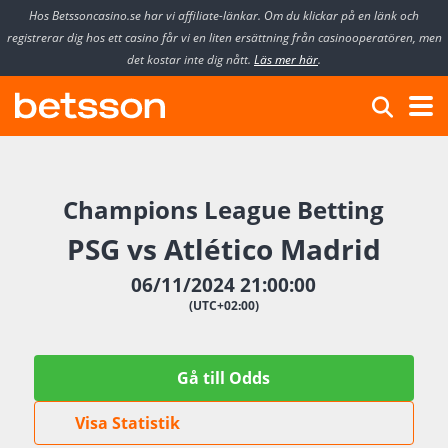
Hos Betssoncasino.se har vi affiliate-länkar. Om du klickar på en länk och
registrerar dig hos ett casino får vi en liten ersättning från casinooperatören, men
det kostar inte dig nått.
Läs mer här
.
Champions League Betting
PSG vs Atlético Madrid
06/11/2024 21:00:00
(UTC+02:00)
Gå till Odds
Visa Statistik