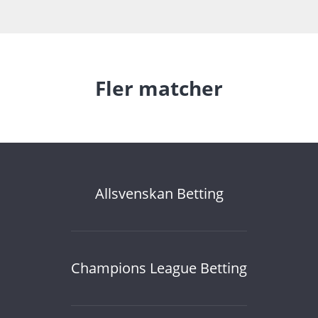
Fler matcher
Allsvenskan Betting
Champions League Betting