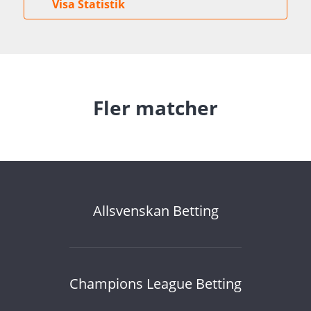
Visa Statistik
Fler matcher
Allsvenskan Betting
Champions League Betting