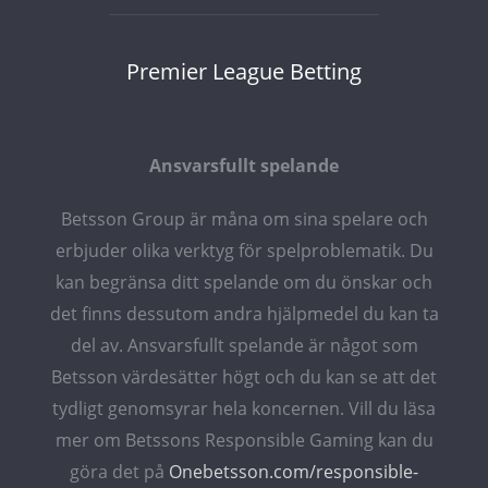
Premier League Betting
Ansvarsfullt spelande
Betsson Group är måna om sina spelare och
erbjuder olika verktyg för spelproblematik. Du
kan begränsa ditt spelande om du önskar och
det finns dessutom andra hjälpmedel du kan ta
del av. Ansvarsfullt spelande är något som
Betsson värdesätter högt och du kan se att det
tydligt genomsyrar hela koncernen. Vill du läsa
mer om Betssons Responsible Gaming kan du
göra det på
Onebetsson.com/responsible-