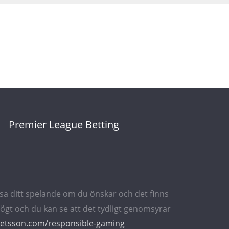
Premier League Betting
sa ditt spelande om du önskar och det finns
ögt och du kan se att det tydligt genomsyrar
etsson.com/responsible-gaming