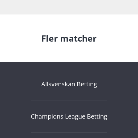
Fler matcher
Allsvenskan Betting
Champions League Betting