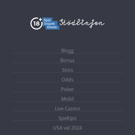
Blogg
Bonus
Slots
Odds
Poker
Mobil
Live Casino
Speltips
USA val 2024