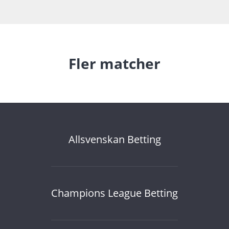
Fler matcher
Allsvenskan Betting
Champions League Betting