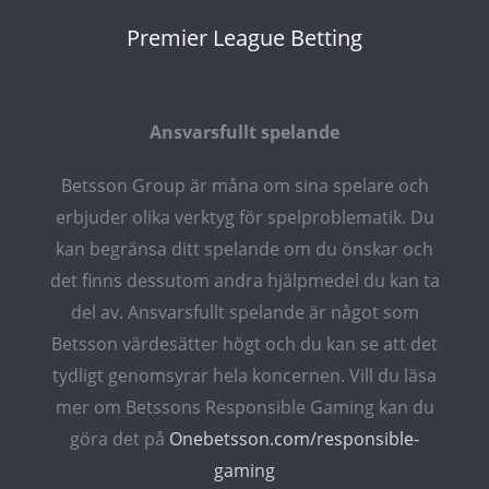
Premier League Betting
Ansvarsfullt spelande
Betsson Group är måna om sina spelare och
erbjuder olika verktyg för spelproblematik. Du
kan begränsa ditt spelande om du önskar och
det finns dessutom andra hjälpmedel du kan ta
del av. Ansvarsfullt spelande är något som
Betsson värdesätter högt och du kan se att det
tydligt genomsyrar hela koncernen. Vill du läsa
mer om Betssons Responsible Gaming kan du
göra det på
Onebetsson.com/responsible-
gaming