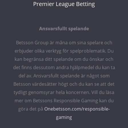
Premier League Betting
Ansvarsfullt spelande
Betsson Group är måna om sina spelare och
erbjuder olika verktyg för spelproblematik. Du
kan begränsa ditt spelande om du önskar och
det finns dessutom andra hjälpmedel du kan ta
del av. Ansvarsfullt spelande är något som
Betsson värdesätter högt och du kan se att det
tydligt genomsyrar hela koncernen. Vill du läsa
mer om Betssons Responsible Gaming kan du
göra det på
Onebetsson.com/responsible-
gaming