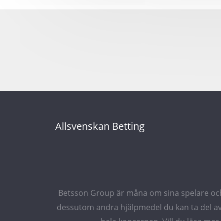
Allsvenskan Betting
Betsson Group är måna om sina spelare och 
dessutom andra hjälpmedel du kan ta del av.