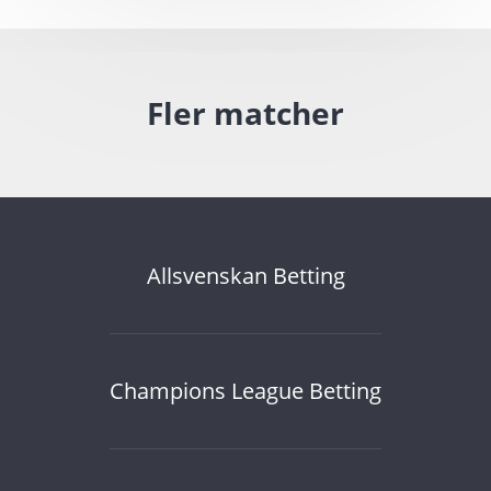
Fler matcher
Allsvenskan Betting
Champions League Betting