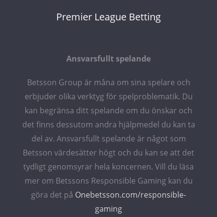
Premier League Betting
Ansvarsfullt spelande
Betsson Group är måna om sina spelare och
erbjuder olika verktyg för spelproblematik. Du
kan begränsa ditt spelande om du önskar och
det finns dessutom andra hjälpmedel du kan ta
del av. Ansvarsfullt spelande är något som
Betsson värdesätter högt och du kan se att det
tydligt genomsyrar hela koncernen. Vill du läsa
mer om Betssons Responsible Gaming kan du
göra det på
Onebetsson.com/responsible-
gaming