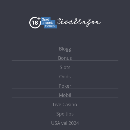
Blogg
Bonus
Slots
Odds
Poker
Mobil
Live Casino
Speltips
USA val 2024