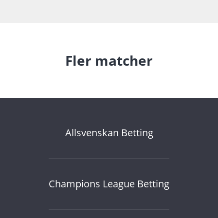
Fler matcher
Allsvenskan Betting
Champions League Betting