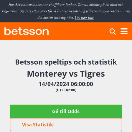
Hos Betssoncasino.se har vi affiliate-länkar. Om du klickar på en länk och
registrerar dig hos ett casino får vi en liten ersättning från casinooperatören, men
det kostar inte dig nått.
Läs mer här
.
Betsson speltips och statistik
Monterey vs Tigres
14/04/2024 06:00:00
(UTC+02:00)
Gå till Odds
Visa Statistik