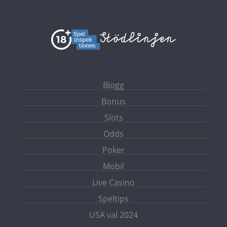
Blogg
Bonus
Slots
Odds
Poker
Mobil
Live Casino
Speltips
USA val 2024