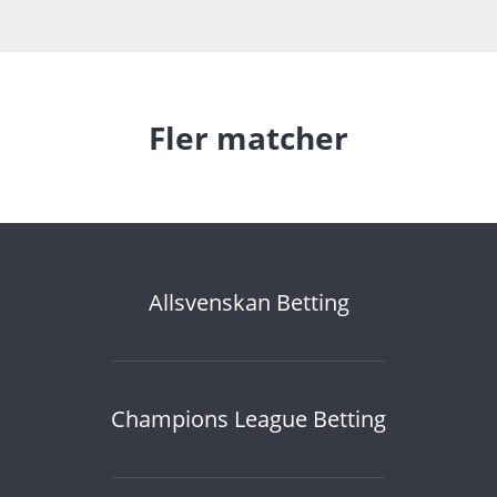
Fler matcher
Allsvenskan Betting
Champions League Betting