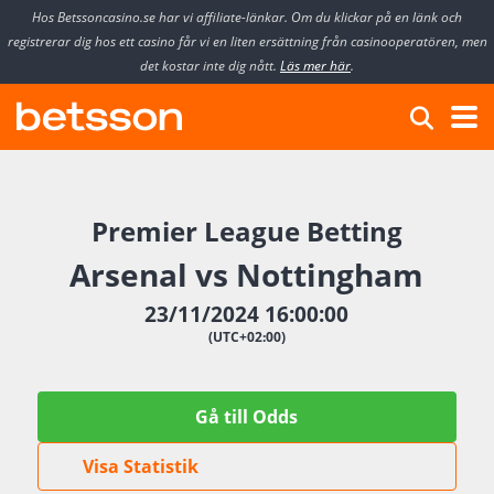
Hos Betssoncasino.se har vi affiliate-länkar. Om du klickar på en länk och
registrerar dig hos ett casino får vi en liten ersättning från casinooperatören, men
det kostar inte dig nått.
Läs mer här
.
Premier League Betting
Arsenal vs Nottingham
23/11/2024 16:00:00
(UTC+02:00)
Gå till Odds
Visa Statistik