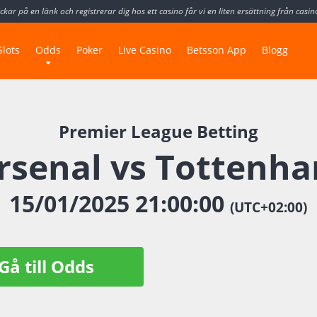
kar på en länk och registrerar dig hos ett casino får vi en liten ersättning från casi
Slots
Odds
Poker
Live Casino
Betsson App
Blogg
Premier League Betting
rsenal vs Tottenh
15/01/2025 21:00:00
(UTC+02:00)
Gå till Odds