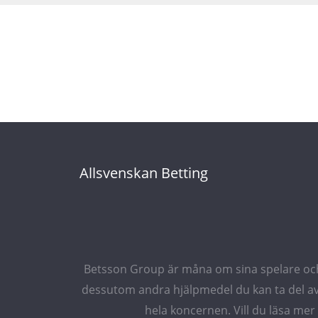
Allsvenskan Betting
Betsson Group är måna om sina spelare och 
dessutom andra hjälpmedel du kan ta del av.
hela koncernen. Vill du läsa m