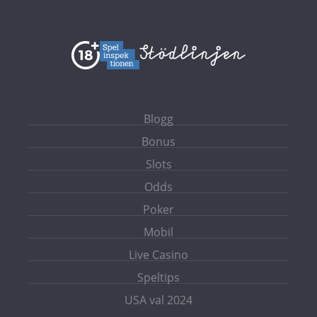
Blogg
Bonus
Slots
Odds
Poker
Mobil
Live Casino
Speltips
USA val 2024