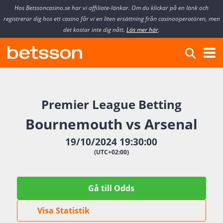
Hos Betssoncasino.se har vi affiliate-länkar. Om du klickar på en länk och
registrerar dig hos ett casino får vi en liten ersättning från casinooperatören, men
det kostar inte dig nått.
Läs mer här
.
Premier League Betting
Bournemouth vs Arsenal
19/10/2024 19:30:00
(UTC+02:00)
Gå till Odds
Visa Statistik