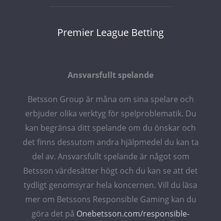
Premier League Betting
Ansvarsfullt spelande
Betsson Group är måna om sina spelare och
erbjuder olika verktyg för spelproblematik. Du
kan begränsa ditt spelande om du önskar och
det finns dessutom andra hjälpmedel du kan ta
del av. Ansvarsfullt spelande är något som
Betsson värdesätter högt och du kan se att det
tydligt genomsyrar hela koncernen. Vill du läsa
mer om Betssons Responsible Gaming kan du
göra det på
Onebetsson.com/responsible-