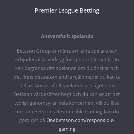
Premier League Betting
Ansvarsfullt spelande
Betsson Group är måna om sina spelare och
erbjuder olika verktyg för spelproblematik. Du
kan begränsa ditt spelande om du önskar och
det finns dessutom andra hjälpmedel du kan ta
del av. Ansvarsfullt spelande är något som
Betsson värdesätter högt och du kan se att det
tydligt genomsyrar hela koncernen. Vill du läsa
mer om Betssons Responsible Gaming kan du
göra det på
Onebetsson.com/responsible-
gaming