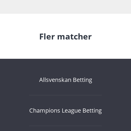
Fler matcher
Allsvenskan Betting
Champions League Betting