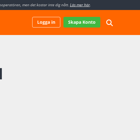
nooperatören, men det kostar inte dig nått.
Läs mer här
.
Logga in
Skapa Konto
l