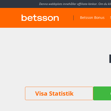
Denna webbplats innehåller affiliate-länkar. Om du klic
Betsson Bonus
Visa Statistik