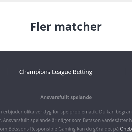
Fler matcher
Champions League Betting
Ansvarsfullt spelande
erbjuder olika verktyg för spelproblematik. Du kan begrän
 Ansvarsfullt spelande är något som Betsson värdesätter h
er om Betssons Responsible Gaming kan du göra det på
Oneb