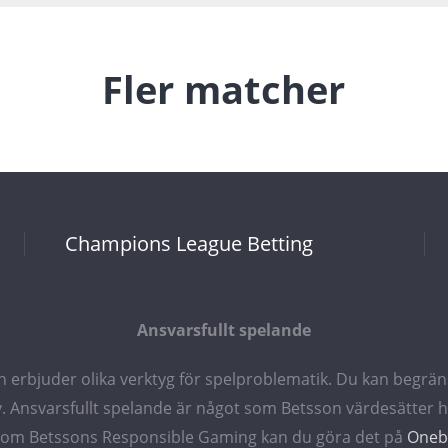
Fler matcher
Champions League Betting
Ansvarsfullt spelande
erbjuder olika verktyg för spelproblematik. Du kan begrän
 Ansvarsfullt spelande är något som Betsson värdesätter h
er om Betssons Responsible Gaming kan du göra det på
Oneb