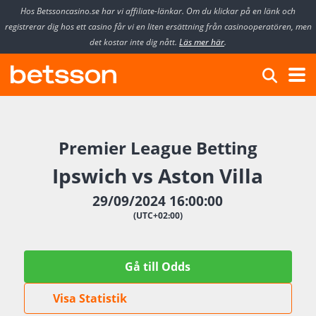
Hos Betssoncasino.se har vi affiliate-länkar. Om du klickar på en länk och
registrerar dig hos ett casino får vi en liten ersättning från casinooperatören, men
det kostar inte dig nått.
Läs mer här
.
Premier League Betting
Ipswich vs Aston Villa
29/09/2024 16:00:00
(UTC+02:00)
Gå till Odds
Visa Statistik