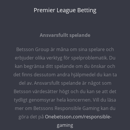
Premier League Betting
Ansvarsfullt spelande
Betsson Group är måna om sina spelare och
erbjuder olika verktyg för spelproblematik. Du
kan begränsa ditt spelande om du önskar och
det finns dessutom andra hjälpmedel du kan ta
del av. Ansvarsfullt spelande är något som
Betsson värdesätter högt och du kan se att det
tydligt genomsyrar hela koncernen. Vill du läsa
mer om Betssons Responsible Gaming kan du
göra det på
Onebetsson.com/responsible-
gaming