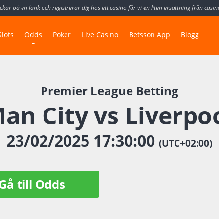
kar på en länk och registrerar dig hos ett casino får vi en liten ersättning från casi
Slots
Odds
Poker
Live Casino
Betsson App
Blogg
Premier League Betting
an City vs Liverpo
23/02/2025 17:30:00
(UTC+02:00)
Gå till Odds