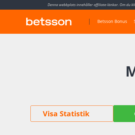
Denna webbplats innehåller affiliate-länkar. Om du klic
Betsson Bonus
M
Visa Statistik