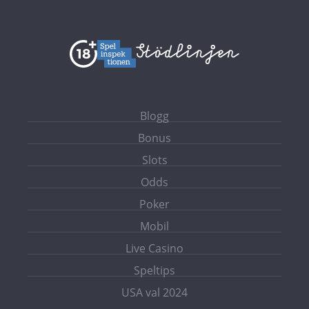
Blogg
Bonus
Slots
Odds
Poker
Mobil
Live Casino
Speltips
USA val 2024