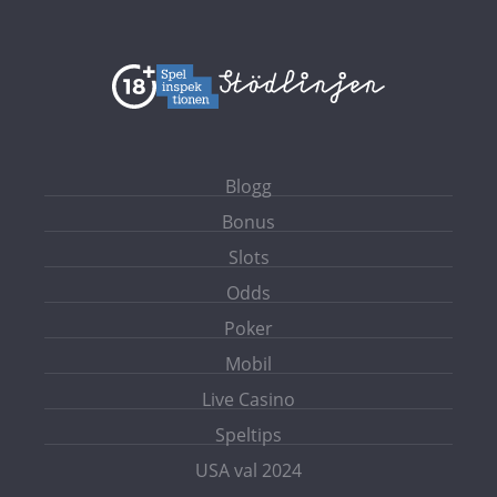
Blogg
Bonus
Slots
Odds
Poker
Mobil
Live Casino
Speltips
USA val 2024