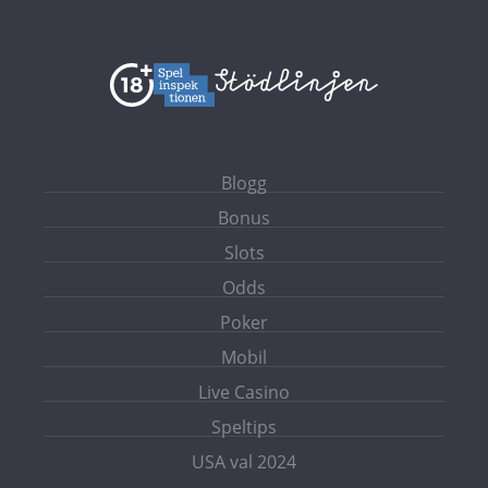
Blogg
Bonus
Slots
Odds
Poker
Mobil
Live Casino
Speltips
USA val 2024