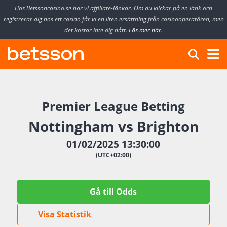
Hos Betssoncasino.se har vi affiliate-länkar. Om du klickar på en länk och
registrerar dig hos ett casino får vi en liten ersättning från casinooperatören, men
det kostar inte dig nått.
Läs mer här
.
Premier League Betting
Nottingham vs Brighton
01/02/2025 13:30:00
(UTC+02:00)
Gå till Odds
Visa Statistik