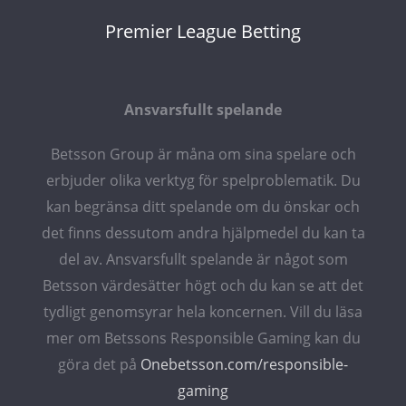
Premier League Betting
Ansvarsfullt spelande
Betsson Group är måna om sina spelare och
erbjuder olika verktyg för spelproblematik. Du
kan begränsa ditt spelande om du önskar och
det finns dessutom andra hjälpmedel du kan ta
del av. Ansvarsfullt spelande är något som
Betsson värdesätter högt och du kan se att det
tydligt genomsyrar hela koncernen. Vill du läsa
mer om Betssons Responsible Gaming kan du
göra det på
Onebetsson.com/responsible-
gaming