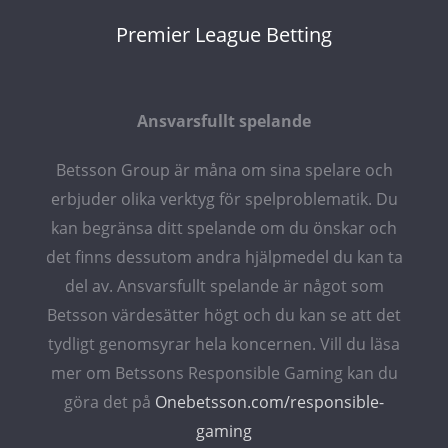
Premier League Betting
Ansvarsfullt spelande
Betsson Group är måna om sina spelare och
erbjuder olika verktyg för spelproblematik. Du
kan begränsa ditt spelande om du önskar och
det finns dessutom andra hjälpmedel du kan ta
del av. Ansvarsfullt spelande är något som
Betsson värdesätter högt och du kan se att det
tydligt genomsyrar hela koncernen. Vill du läsa
mer om Betssons Responsible Gaming kan du
göra det på
Onebetsson.com/responsible-
gaming