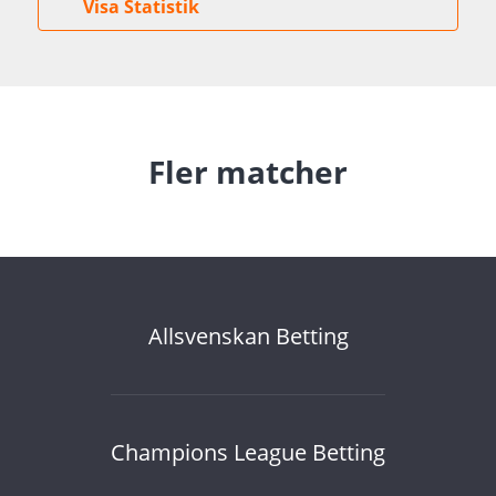
Visa Statistik
Fler matcher
Allsvenskan Betting
Champions League Betting