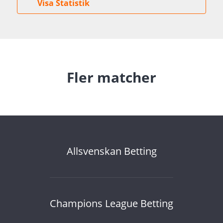
Visa Statistik
Fler matcher
Allsvenskan Betting
Champions League Betting