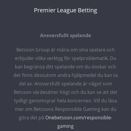
Premier League Betting
Ansvarsfullt spelande
Betsson Group är måna om sina spelare och
erbjuder olika verktyg för spelproblematik. Du
kan begränsa ditt spelande om du önskar och
det finns dessutom andra hjälpmedel du kan ta
del av. Ansvarsfullt spelande är något som
Betsson värdesätter högt och du kan se att det
tydligt genomsyrar hela koncernen. Vill du läsa
mer om Betssons Responsible Gaming kan du
göra det på
Onebetsson.com/responsible-
gaming