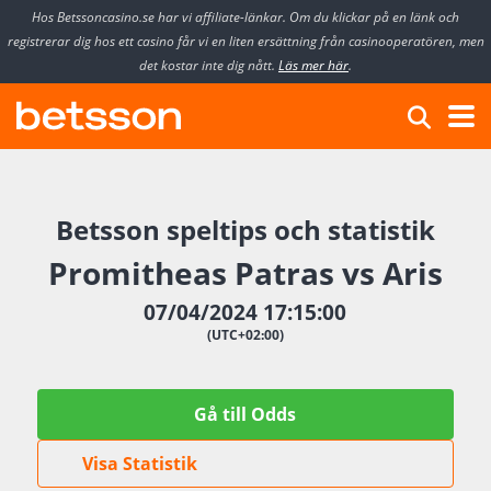
Hos Betssoncasino.se har vi affiliate-länkar. Om du klickar på en länk och
registrerar dig hos ett casino får vi en liten ersättning från casinooperatören, men
det kostar inte dig nått.
Läs mer här
.
Betsson speltips och statistik
Promitheas Patras vs Aris
07/04/2024 17:15:00
(UTC+02:00)
Gå till Odds
Visa Statistik