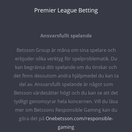
Premier League Betting
Ansvarsfullt spelande
Betsson Group är måna om sina spelare och
erbjuder olika verktyg för spelproblematik. Du
kan begränsa ditt spelande om du önskar och
det finns dessutom andra hjälpmedel du kan ta
del av. Ansvarsfullt spelande är något som
Betsson värdesätter högt och du kan se att det
tydligt genomsyrar hela koncernen. Vill du läsa
mer om Betssons Responsible Gaming kan du
göra det på
Onebetsson.com/responsible-
gaming