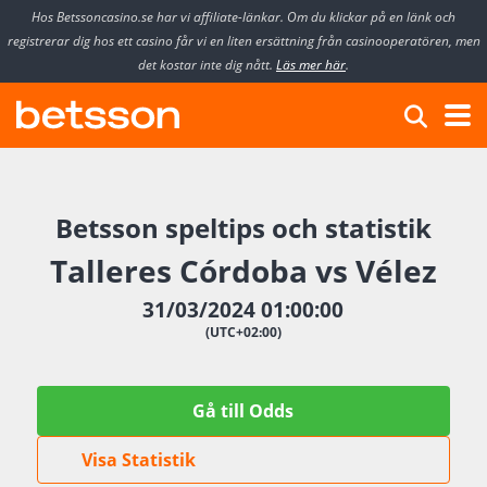
Hos Betssoncasino.se har vi affiliate-länkar. Om du klickar på en länk och
registrerar dig hos ett casino får vi en liten ersättning från casinooperatören, men
det kostar inte dig nått.
Läs mer här
.
Betsson speltips och statistik
Talleres Córdoba vs Vélez
31/03/2024 01:00:00
(UTC+02:00)
Gå till Odds
Visa Statistik