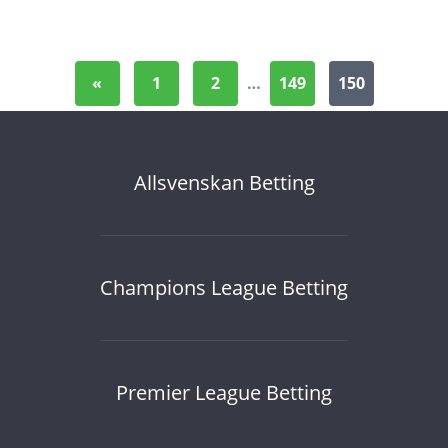
«
1
2
…
149
150
Allsvenskan Betting
Champions League Betting
Premier League Betting