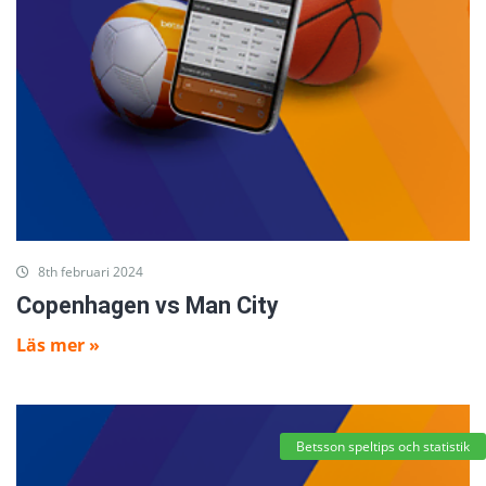
8th februari 2024
Copenhagen vs Man City
Läs mer »
Betsson speltips och statistik