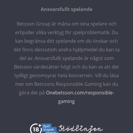
Ansvarsfullt spelande
Betsson Group är måna om sina spelare och
erbjuder olika verktyg för spelproblematik. Du
kan begränsa ditt spelande om du önskar och
det finns dessutom andra hjälpmedel du kan ta
del av. Ansvarsfullt spelande är något som
Betsson värdesätter högt och du kan se att det
tydligt genomsyrar hela koncernen. Vill du läsa
mer om Betssons Responsible Gaming kan du
göra det på
Onebetsson.com/responsible-
gaming